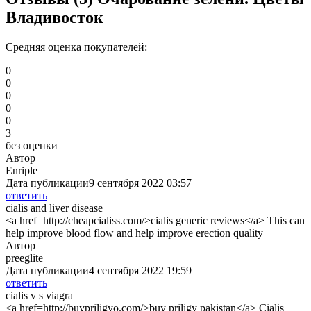
Владивосток
Средняя оценка покупателей:
0
0
0
0
0
3
без оценки
Автор
Enriple
Дата публикации
9 сентября 2022 03:57
ответить
cialis and liver disease
<a href=http://cheapcialiss.com/>cialis generic reviews</a> This can
help improve blood flow and help improve erection quality
Автор
preeglite
Дата публикации
4 сентября 2022 19:59
ответить
cialis v s viagra
<a href=http://buypriligyo.com/>buy priligy pakistan</a> Cialis