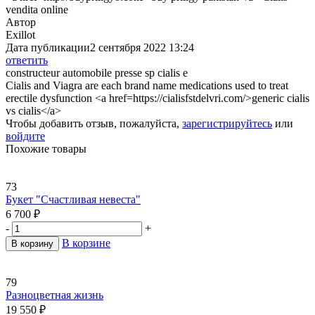
vendita online
Автор
Exillot
Дата публикации
2 сентября 2022 13:24
ответить
constructeur automobile presse sp cialis e
Cialis and Viagra are each brand name medications used to treat
erectile dysfunction <a href=https://cialisfstdelvri.com/>generic cialis
vs cialis</a>
Чтобы добавить отзыв, пожалуйста,
зарегистрируйтесь
или
войдите
Похожие товары
73
Букет "Счастливая невеста"
6 700
₽
-
+
В корзине
В корзину
79
Разноцветная жизнь
19 550
₽