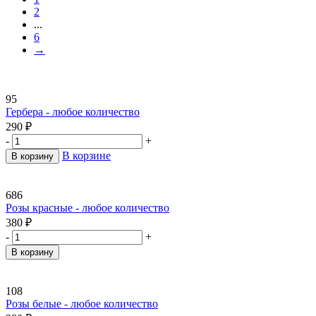
2
...
6
→
95
Гербера - любое количество
290
₽
-
+
В корзине
В корзину
686
Розы красные - любое количество
380
₽
-
+
В корзину
108
Розы белые - любое количество