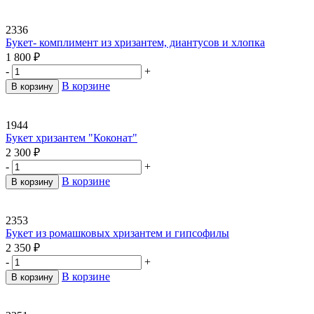
2336
Букет- комплимент из хризантем, диантусов и хлопка
1 800
₽
-
+
В корзине
В корзину
1944
Букет хризантем "Коконат"
2 300
₽
-
+
В корзине
В корзину
2353
Букет из ромашковых хризантем и гипсофилы
2 350
₽
-
+
В корзине
В корзину