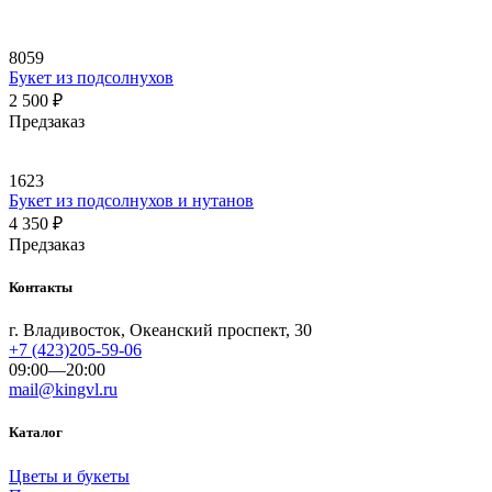
8059
Букет из подсолнухов
2 500
₽
Предзаказ
1623
Букет из подсолнухов и нутанов
4 350
₽
Предзаказ
Контакты
г. Владивосток, Океанский проспект, 30
+7 (423)205-59-06
09:00—20:00
mail@kingvl.ru
Каталог
Цветы и букеты