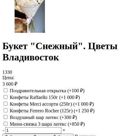
Букет "Снежный". Цветы
Владивосток
1330
Цена:
3 600
₽
Поздравительная открытка
(+100
₽
)
Конфеты Raffaello 150г
(+1 000
₽
)
Конфеты Merci ассорти (250г)
(+1 000
₽
)
Конфеты Ferrero Rocher (125г)
(+1 250
₽
)
Воздушный шар латекс
(+300
₽
)
Мини-связка 3 шара латекс
(+850
₽
)
-
+