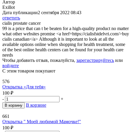
Автор
Exillot
Дата публикации
2 сентября 2022 08:43
ответить
cialis prostate cancer
99 is a price that can t be beaten for a high-quality product no matter
what other websites promise <a href=https://cialisfstdelvri.com/>buy
cialis canadian</a> Although it is important to look at all the
available options online when shopping for health treatment, some
of the best online health centers can be found for your health care
needs
Чтобы добавить отзыв, пожалуйста,
зарегистрируйтесь
или
войдите
С этим товаром покупают
576
Открытка «Для тебя»
100
₽
-
+
В корзине
В корзину
661
Открытка " Моей любимой Мамочке!"
100
₽