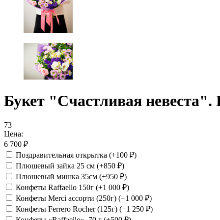
Букет "Счастливая невеста".
73
Цена:
6 700
₽
Поздравительная открытка
(+100
₽
)
Плюшевый зайка 25 см
(+850
₽
)
Плюшевый мишка 35см
(+950
₽
)
Конфеты Raffaello 150г
(+1 000
₽
)
Конфеты Merci ассорти (250г)
(+1 000
₽
)
Конфеты Ferrero Rocher (125г)
(+1 250
₽
)
Конфеты «Raffaello», 70 г
(+500
₽
)