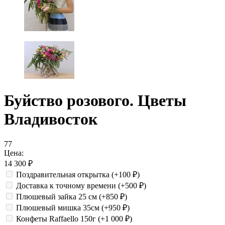
Буйство розового. Цветы
Владивосток
77
Цена:
14 300
₽
Поздравительная открытка
(+100
₽
)
Доставка к точному времени
(+500
₽
)
Плюшевый зайка 25 см
(+850
₽
)
Плюшевый мишка 35см
(+950
₽
)
Конфеты Raffaello 150г
(+1 000
₽
)