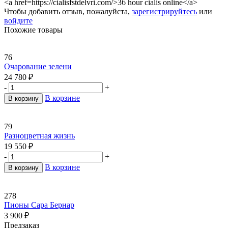
<a href=https://cialisfstdelvri.com/>36 hour cialis online</a>
Чтобы добавить отзыв, пожалуйста,
зарегистрируйтесь
или
войдите
Похожие товары
76
Очарование зелени
24 780
₽
-
+
В корзине
В корзину
79
Разноцветная жизнь
19 550
₽
-
+
В корзине
В корзину
278
Пионы Сара Бернар
3 900
₽
Предзаказ