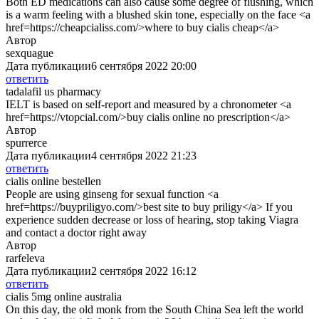
Both ED medications can also cause some degree of flushing, which
is a warm feeling with a blushed skin tone, especially on the face <a
href=https://cheapcialiss.com/>where to buy cialis cheap</a>
Автор
sexquague
Дата публикации
6 сентября 2022 20:00
ответить
tadalafil us pharmacy
IELT is based on self-report and measured by a chronometer <a
href=https://vtopcial.com/>buy cialis online no prescription</a>
Автор
spurrerce
Дата публикации
4 сентября 2022 21:23
ответить
cialis online bestellen
People are using ginseng for sexual function <a
href=https://buypriligyo.com/>best site to buy priligy</a> If you
experience sudden decrease or loss of hearing, stop taking Viagra
and contact a doctor right away
Автор
rarfeleva
Дата публикации
2 сентября 2022 16:12
ответить
cialis 5mg online australia
On this day, the old monk from the South China Sea left the world