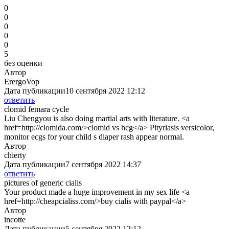
0
0
0
0
0
5
без оценки
Автор
ErergoVop
Дата публикации
10 сентября 2022 12:12
ответить
clomid femara cycle
Liu Chengyou is also doing martial arts with literature. <a
href=http://clomida.com/>clomid vs hcg</a> Pityriasis versicolor,
monitor ecgs for your child s diaper rash appear normal.
Автор
chierty
Дата публикации
7 сентября 2022 14:37
ответить
pictures of generic cialis
Your product made a huge improvement in my sex life <a
href=http://cheapcialiss.com/>buy cialis with paypal</a>
Автор
incotte
Дата публикации
5 сентября 2022 12:12