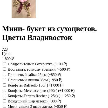
Мини- букет из сухоцветов.
Цветы Владивосток
723
Цена:
1 800
₽
Поздравительная открытка
(+100
₽
)
Доставка к точному времени
(+500
₽
)
Плюшевый зайка 25 см
(+850
₽
)
Плюшевый мишка 35см
(+950
₽
)
Конфеты Raffaello 150г
(+1 000
₽
)
Конфеты Merci ассорти (250г)
(+1 000
₽
)
Конфеты Ferrero Rocher (125г)
(+1 250
₽
)
Воздушный шар латекс
(+300
₽
)
Мини-связка 3 шара латекс
(+850
₽
)