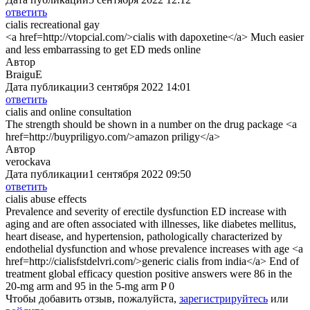
ответить
cialis recreational gay
<a href=http://vtopcial.com/>cialis with dapoxetine</a> Much easier
and less embarrassing to get ED meds online
Автор
BraiguE
Дата публикации
3 сентября 2022 14:01
ответить
cialis and online consultation
The strength should be shown in a number on the drug package <a
href=http://buypriligyo.com/>amazon priligy</a>
Автор
verockava
Дата публикации
1 сентября 2022 09:50
ответить
cialis abuse effects
Prevalence and severity of erectile dysfunction ED increase with
aging and are often associated with illnesses, like diabetes mellitus,
heart disease, and hypertension, pathologically characterized by
endothelial dysfunction and whose prevalence increases with age <a
href=http://cialisfstdelvri.com/>generic cialis from india</a> End of
treatment global efficacy question positive answers were 86 in the
20-mg arm and 95 in the 5-mg arm P 0
Чтобы добавить отзыв, пожалуйста,
зарегистрируйтесь
или