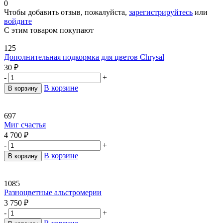
0
Чтобы добавить отзыв, пожалуйста,
зарегистрируйтесь
или
войдите
С этим товаром покупают
125
Дополнительная подкормка для цветов Chrysal
30
₽
-
+
В корзине
В корзину
697
Миг счастья
4 700
₽
-
+
В корзине
В корзину
1085
Разноцветные альстромерии
3 750
₽
-
+