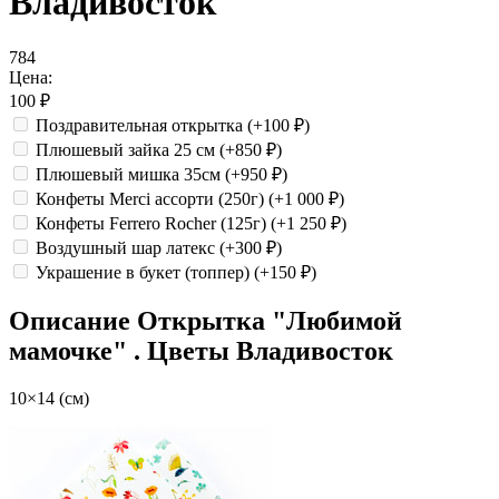
Владивосток
784
Цена:
100
₽
Поздравительная открытка
(+100
₽
)
Плюшевый зайка 25 см
(+850
₽
)
Плюшевый мишка 35см
(+950
₽
)
Конфеты Merci ассорти (250г)
(+1 000
₽
)
Конфеты Ferrero Rocher (125г)
(+1 250
₽
)
Воздушный шар латекс
(+300
₽
)
Украшение в букет (топпер)
(+150
₽
)
Описание
Открытка "Любимой
мамочке" . Цветы Владивосток
10×14 (см)