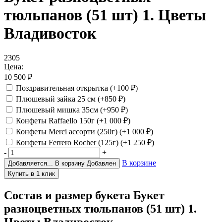
тюльпанов (51 шт) 1. Цветы
Владивосток
2305
Цена:
10 500
₽
Поздравительная открытка
(+100
₽
)
Плюшевый зайка 25 см
(+850
₽
)
Плюшевый мишка 35см
(+950
₽
)
Конфеты Raffaello 150г
(+1 000
₽
)
Конфеты Merci ассорти (250г)
(+1 000
₽
)
Конфеты Ferrero Rocher (125г)
(+1 250
₽
)
-
+
В корзине
Добавляется...
В корзину
Добавлен
Состав и размер букета
Букет
разноцветных тюльпанов (51 шт) 1.
Цветы Владивосток