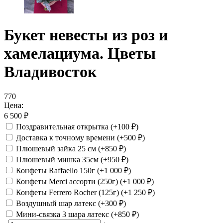
Букет невесты из роз и
хамелациума. Цветы
Владивосток
770
Цена:
6 500
₽
Поздравительная открытка
(+100
₽
)
Доставка к точному времени
(+500
₽
)
Плюшевый зайка 25 см
(+850
₽
)
Плюшевый мишка 35см
(+950
₽
)
Конфеты Raffaello 150г
(+1 000
₽
)
Конфеты Merci ассорти (250г)
(+1 000
₽
)
Конфеты Ferrero Rocher (125г)
(+1 250
₽
)
Воздушный шар латекс
(+300
₽
)
Мини-связка 3 шара латекс
(+850
₽
)