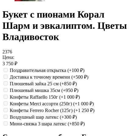
Букет с пионами Корал
Шарм и эвкалиптом. Цветы
Владивосток
2376
Цена:
3 750
₽
Поздравительная открытка
(+100
₽
)
Доставка к точному времени
(+500
₽
)
Плюшевый зайка 25 см
(+850
₽
)
Плюшевый мишка 35см
(+950
₽
)
Конфеты Raffaello 150г
(+1 000
₽
)
Конфеты Merci ассорти (250г)
(+1 000
₽
)
Конфеты Ferrero Rocher (125г)
(+1 250
₽
)
Воздушный шар латекс
(+300
₽
)
Мини-связка 3 шара латекс
(+850
₽
)