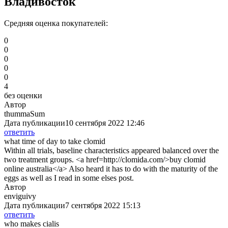
Владивосток
Средняя оценка покупателей:
0
0
0
0
0
4
без оценки
Автор
thummaSum
Дата публикации
10 сентября 2022 12:46
ответить
what time of day to take clomid
Within all trials, baseline characteristics appeared balanced over the
two treatment groups. <a href=http://clomida.com/>buy clomid
online australia</a> Also heard it has to do with the maturity of the
eggs as well as I read in some elses post.
Автор
enviguivy
Дата публикации
7 сентября 2022 15:13
ответить
who makes cialis