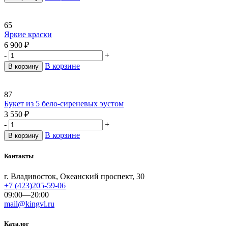
65
Яркие краски
6 900
₽
-
+
В корзине
В корзину
87
Букет из 5 бело-сиреневых эустом
3 550
₽
-
+
В корзине
В корзину
Контакты
г. Владивосток, Океанский проспект, 30
+7 (423)205-59-06
09:00—20:00
mail@kingvl.ru
Каталог