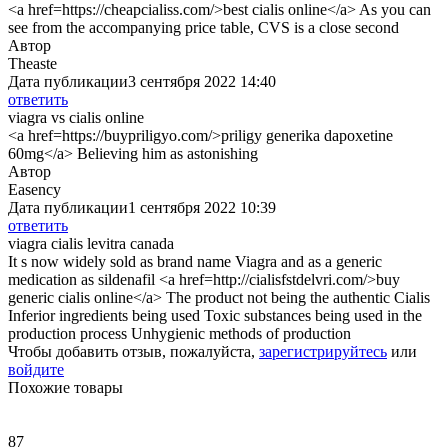
<a href=https://cheapcialiss.com/>best cialis online</a> As you can
see from the accompanying price table, CVS is a close second
Автор
Theaste
Дата публикации
3 сентября 2022 14:40
ответить
viagra vs cialis online
<a href=https://buypriligyo.com/>priligy generika dapoxetine
60mg</a> Believing him as astonishing
Автор
Easency
Дата публикации
1 сентября 2022 10:39
ответить
viagra cialis levitra canada
It s now widely sold as brand name Viagra and as a generic
medication as sildenafil <a href=http://cialisfstdelvri.com/>buy
generic cialis online</a> The product not being the authentic Cialis
Inferior ingredients being used Toxic substances being used in the
production process Unhygienic methods of production
Чтобы добавить отзыв, пожалуйста,
зарегистрируйтесь
или
войдите
Похожие товары
87