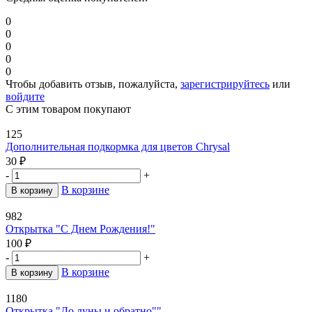
0
0
0
0
0
Чтобы добавить отзыв, пожалуйста,
зарегистрируйтесь
или
войдите
С этим товаром покупают
125
Дополнительная подкормка для цветов Chrysal
30
₽
-
+
В корзине
В корзину
982
Открытка "С Днем Рождения!"
100
₽
-
+
В корзине
В корзину
1180
Открытка "До луны и обратно""