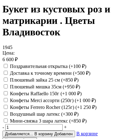
Букет из кустовых роз и
матрикарии . Цветы
Владивосток
1945
Цена:
6 600
₽
Поздравительная открытка
(+100
₽
)
Доставка к точному времени
(+500
₽
)
Плюшевый зайка 25 см
(+850
₽
)
Плюшевый мишка 35см
(+950
₽
)
Конфеты Raffaello 150г
(+1 000
₽
)
Конфеты Merci ассорти (250г)
(+1 000
₽
)
Конфеты Ferrero Rocher (125г)
(+1 250
₽
)
Воздушный шар латекс
(+300
₽
)
Мини-связка 3 шара латекс
(+850
₽
)
-
+
В корзине
Добавляется...
В корзину
Добавлен