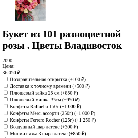
Букет из 101 разноцветной
розы . Цветы Владивосток
2090
Цена:
36 050
₽
Поздравительная открытка
(+100
₽
)
Доставка к точному времени
(+500
₽
)
Плюшевый зайка 25 см
(+850
₽
)
Плюшевый мишка 35см
(+950
₽
)
Конфеты Raffaello 150г
(+1 000
₽
)
Конфеты Merci ассорти (250г)
(+1 000
₽
)
Конфеты Ferrero Rocher (125г)
(+1 250
₽
)
Воздушный шар латекс
(+300
₽
)
Мини-связка 3 шара латекс
(+850
₽
)