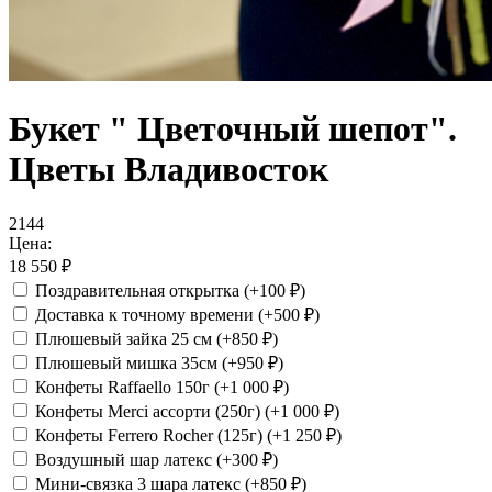
Букет " Цветочный шепот".
Цветы Владивосток
2144
Цена:
18 550
₽
Поздравительная открытка
(+100
₽
)
Доставка к точному времени
(+500
₽
)
Плюшевый зайка 25 см
(+850
₽
)
Плюшевый мишка 35см
(+950
₽
)
Конфеты Raffaello 150г
(+1 000
₽
)
Конфеты Merci ассорти (250г)
(+1 000
₽
)
Конфеты Ferrero Rocher (125г)
(+1 250
₽
)
Воздушный шар латекс
(+300
₽
)
Мини-связка 3 шара латекс
(+850
₽
)