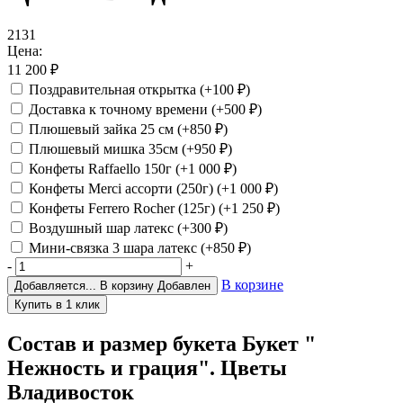
2131
Цена:
11 200
₽
Поздравительная открытка
(+100
₽
)
Доставка к точному времени
(+500
₽
)
Плюшевый зайка 25 см
(+850
₽
)
Плюшевый мишка 35см
(+950
₽
)
Конфеты Raffaello 150г
(+1 000
₽
)
Конфеты Merci ассорти (250г)
(+1 000
₽
)
Конфеты Ferrero Rocher (125г)
(+1 250
₽
)
Воздушный шар латекс
(+300
₽
)
Мини-связка 3 шара латекс
(+850
₽
)
-
+
В корзине
Добавляется...
В корзину
Добавлен
Состав и размер букета
Букет "
Нежность и грация". Цветы
Владивосток