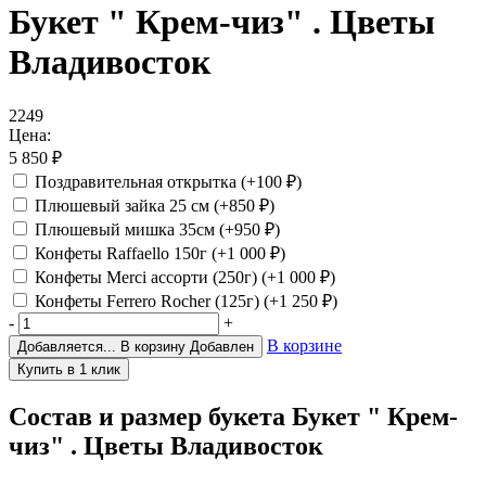
Букет " Крем-чиз" . Цветы
Владивосток
2249
Цена:
5 850
₽
Поздравительная открытка
(+100
₽
)
Плюшевый зайка 25 см
(+850
₽
)
Плюшевый мишка 35см
(+950
₽
)
Конфеты Raffaello 150г
(+1 000
₽
)
Конфеты Merci ассорти (250г)
(+1 000
₽
)
Конфеты Ferrero Rocher (125г)
(+1 250
₽
)
-
+
В корзине
Добавляется...
В корзину
Добавлен
Состав и размер букета
Букет " Крем-
чиз" . Цветы Владивосток